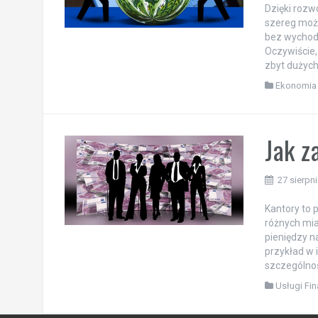
Dzięki rozwo
szereg możl
bez wychodz
Oczywiście,
zbyt dużych
Ekonomia 
Jak z
27 sierpn
Kantory to 
różnych mia
pieniędzy n
przykład w 
szczególnoś
Usługi Fi