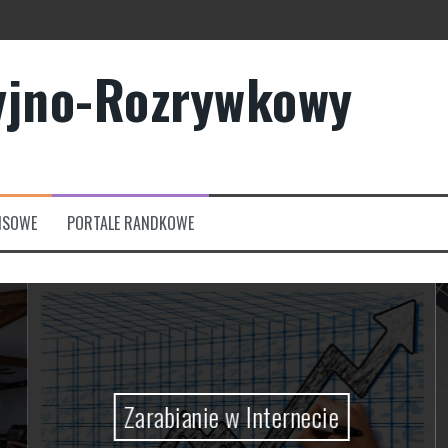
yjno-Rozrywkowy
owych?
rmowych
NSOWE
PORTALE RANDKOWE
Zarabianie w Internecie