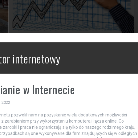
tor internetowy
ianie w Internecie
, 2022
rnetu pozwolił nam na pozyskanie wielu dodatkowych możliwości
z zarabianiem przy wykorzystaniu komputera i łącza online. Co
e zarobki i praca nie ograniczają się tylko do naszego rodzimego kraju,
 przypadkach są one wykonywane dla firm znajdujących się w odległych