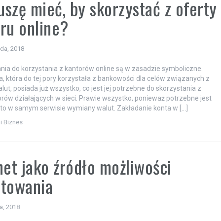
szę mieć, by skorzystać z oferty
ru online?
ada, 2018
ia do korzystania z kantorów online są w zasadzie symboliczne.
, która do tej pory korzystała z bankowości dla celów związanych z
ut, posiada już wszystko, co jest jej potrzebne do skorzystania z
orów działających w sieci. Prawie wszystko, ponieważ potrzebne jest
to w samym serwisie wymiany walut. Zakładanie konta w […]
i Biznes
net jako źródło możliwości
stowania
ia, 2018