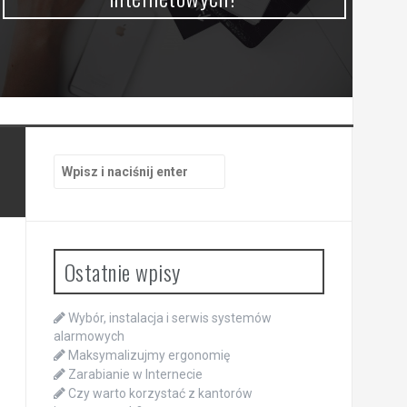
Szukaj:
Ostatnie wpisy
Wybór, instalacja i serwis systemów
alarmowych
Maksymalizujmy ergonomię
Zarabianie w Internecie
Czy warto korzystać z kantorów