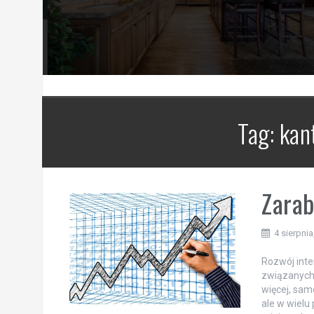
Tag:
kan
Zarab
4 sierpnia
Rozwój inte
związanych 
więcej, sam
ale w wielu