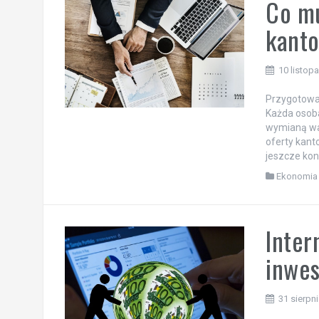
Co mu
kanto
10 listop
Przygotowan
Każda osoba
wymianą wal
oferty kant
jeszcze kon
Ekonomia 
Inter
inwe
31 sierpn