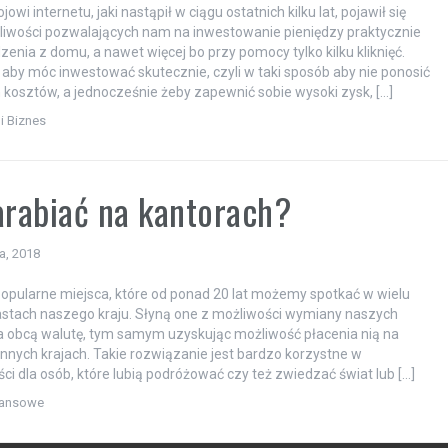
jowi internetu, jaki nastąpił w ciągu ostatnich kilku lat, pojawił się
iwości pozwalających nam na inwestowanie pieniędzy praktycznie
enia z domu, a nawet więcej bo przy pomocy tylko kilku kliknięć.
 aby móc inwestować skutecznie, czyli w taki sposób aby nie ponosić
 kosztów, a jednocześnie żeby zapewnić sobie wysoki zysk, […]
i Biznes
arabiać na kantorach?
ia, 2018
popularne miejsca, które od ponad 20 lat możemy spotkać w wielu
stach naszego kraju. Słyną one z możliwości wymiany naszych
a obcą walutę, tym samym uzyskując możliwość płacenia nią na
innych krajach. Takie rozwiązanie jest bardzo korzystne w
ci dla osób, które lubią podróżować czy też zwiedzać świat lub […]
nansowe