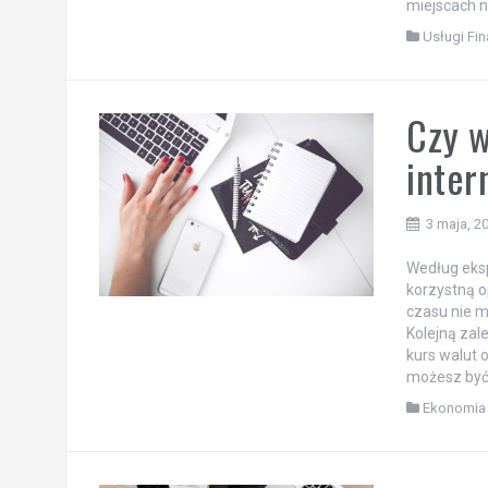
miejscach n
Usługi Fi
Czy w
inte
3 maja, 2
Według eksp
korzystną 
czasu nie m
Kolejną za
kurs walut 
możesz być 
Ekonomia 