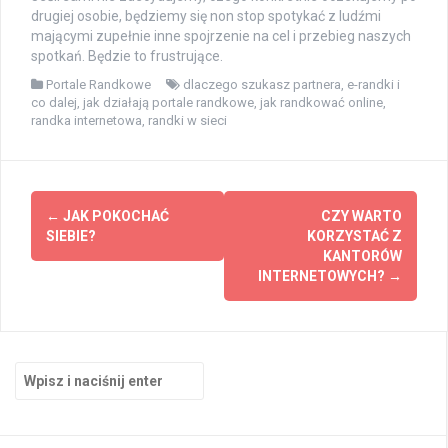
drugiej osobie, będziemy się non stop spotykać z ludźmi
mającymi zupełnie inne spojrzenie na cel i przebieg naszych
spotkań. Będzie to frustrujące.
Portale Randkowe
dlaczego szukasz partnera
,
e-randki i
co dalej
,
jak działają portale randkowe
,
jak randkować online
,
randka internetowa
,
randki w sieci
Zobacz
←
JAK POKOCHAĆ
CZY WARTO
wpisy
SIEBIE?
KORZYSTAĆ Z
KANTORÓW
INTERNETOWYCH?
→
Szukaj: