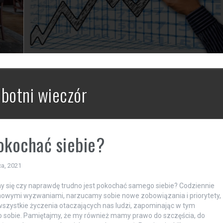
botni wieczór
okochać siebie?
a, 2021
 się czy naprawdę trudno jest pokochać samego siebie? Codziennie
nowymi wyzwaniami, narzucamy sobie nowe zobowiązania i priorytety,
szystkie życzenia otaczających nas ludzi, zapominając w tym
 sobie. Pamiętajmy, że my również mamy prawo do szczęścia, do