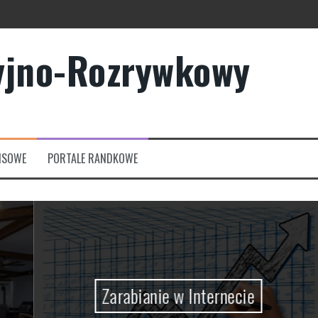
yjno-Rozrywkowy
owych?
rmowych
NSOWE
PORTALE RANDKOWE
Zarabianie w Internecie