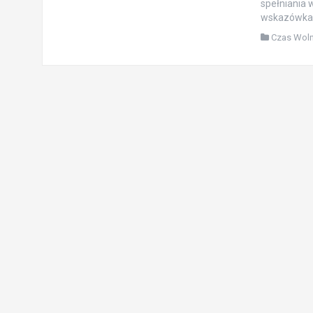
spełniania 
wskazówkach
Czas Wol