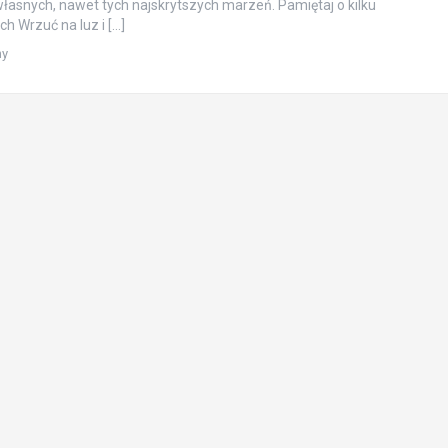
własnych, nawet tych najskrytszych marzeń. Pamiętaj o kilku
 Wrzuć na luz i […]
ny