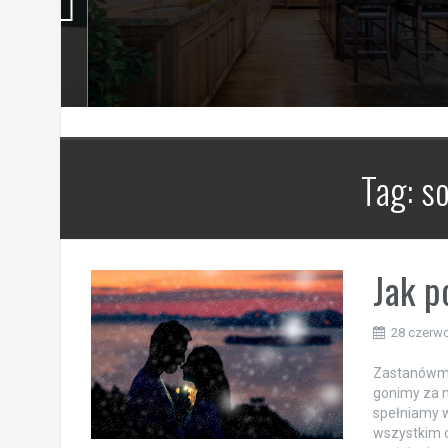
Tag:
so
Jak p
28 czerwc
Zastanówmy
gonimy za 
spełniamy w
wszystkim o