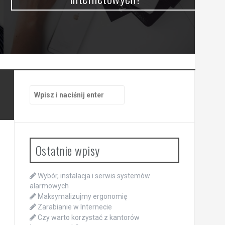
Szukaj:
Ostatnie wpisy
Wybór, instalacja i serwis systemów
alarmowych
Maksymalizujmy ergonomię
Zarabianie w Internecie
Czy warto korzystać z kantorów