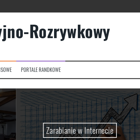
yjno-Rozrywkowy
owych?
rmowych
NSOWE
PORTALE RANDKOWE
Zarabianie w Internecie