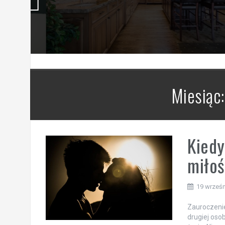
Miesiąc
Kiedy
miło
19 wrześn
Zauroczenie
drugiej oso