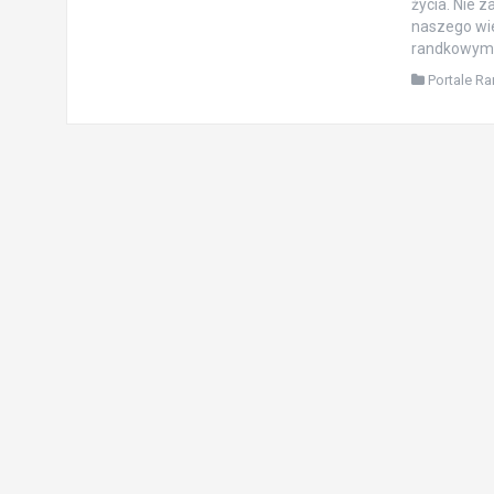
życia. Nie 
naszego wie
randkowym n
Portale R