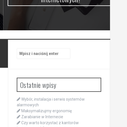
Szukaj:
Ostatnie wpisy
Wybór, instalacja i serwis systemów
alarmowych
Maksymalizujmy ergonomię
Zarabianie w Internecie
Czy warto korzystać z kantorów