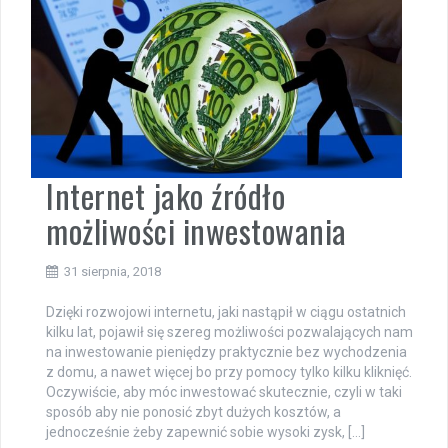
Internet jako źródło
możliwości inwestowania
31 sierpnia, 2018
Dzięki rozwojowi internetu, jaki nastąpił w ciągu ostatnich
kilku lat, pojawił się szereg możliwości pozwalających nam
na inwestowanie pieniędzy praktycznie bez wychodzenia
z domu, a nawet więcej bo przy pomocy tylko kilku kliknięć.
Oczywiście, aby móc inwestować skutecznie, czyli w taki
sposób aby nie ponosić zbyt dużych kosztów, a
jednocześnie żeby zapewnić sobie wysoki zysk, […]