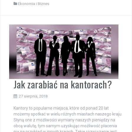
Ekonomia i Biznes
Jak zarabiać na kantorach?
27 sierpnia, 2018
Kantory to popularne miejsca, które od ponad 20 lat
możemy spotkać w wielu różnych miastach naszego kraju.
Słyną one z możliwości wymiany naszych pieniędzy na
obcą walutę, tym samym uzyskując możliwość płacenia
nią na przykład w innych krajach. Takie rozwiązanie jest