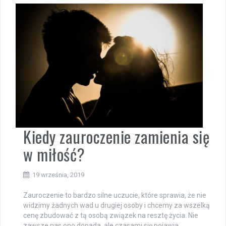
Kiedy zauroczenie zamienia się
w miłość?
19 września, 2019
Zauroczenie to bardzo silne uczucie, które sprawia, że nie
widzimy żadnych wad u drugiej osoby i chcemy za wszelką
cenę zbudować z tą osobą związek na resztę życia. Nie
zawsze nas ono dopada, ale czasami się pojawia.