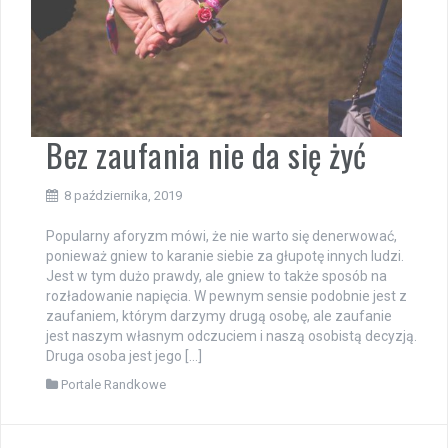
Bez zaufania nie da się żyć
8 października, 2019
Popularny aforyzm mówi, że nie warto się denerwować,
ponieważ gniew to karanie siebie za głupotę innych ludzi.
Jest w tym dużo prawdy, ale gniew to także sposób na
rozładowanie napięcia. W pewnym sensie podobnie jest z
zaufaniem, którym darzymy drugą osobę, ale zaufanie
jest naszym własnym odczuciem i naszą osobistą decyzją.
Druga osoba jest jego […]
Portale Randkowe