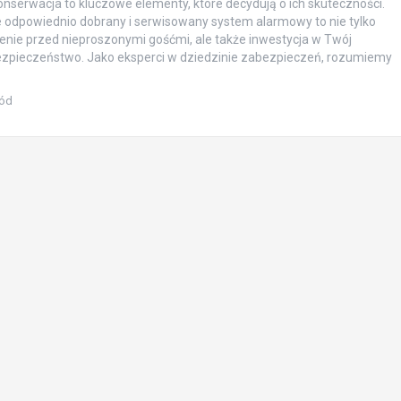
onserwacja to kluczowe elementy, które decydują o ich skuteczności.
e odpowiednio dobrany i serwisowany system alarmowy to nie tylko
nie przed nieproszonymi gośćmi, ale także inwestycja w Twój
ezpieczeństwo. Jako eksperci w dziedzinie zabezpieczeń, rozumiemy
ród