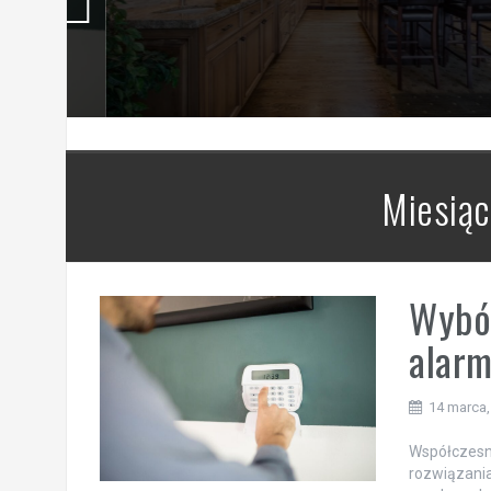
Miesiąc
Wybór
alar
14 marca,
Współczesn
rozwiązania