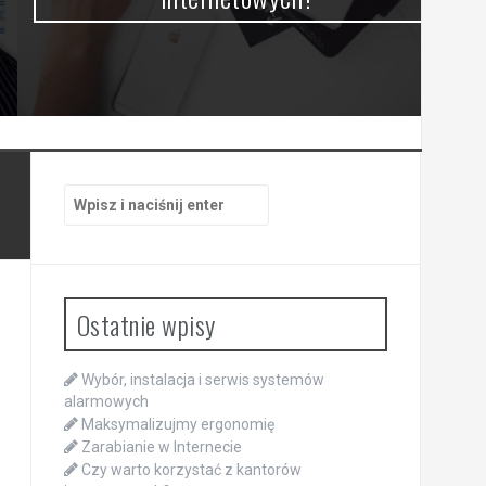
Szukaj:
Ostatnie wpisy
Wybór, instalacja i serwis systemów
alarmowych
Maksymalizujmy ergonomię
Zarabianie w Internecie
Czy warto korzystać z kantorów