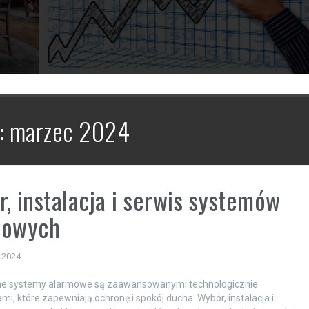
:
marzec 2024
, instalacja i serwis systemów
mowych
 2024
e systemy alarmowe są zaawansowanymi technologicznie
mi, które zapewniają ochronę i spokój ducha. Wybór, instalacja i