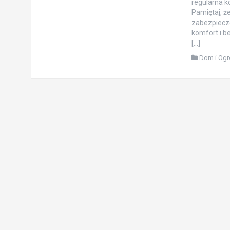
regularna k
Pamiętaj, ż
zabezpiecze
komfort i b
[…]
Dom i Og