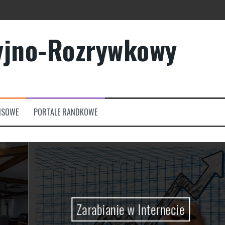
yjno-Rozrywkowy
owych?
rmowych
NSOWE
PORTALE RANDKOWE
Zarabianie w Internecie