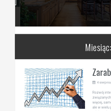
Miesiąc
Zarab
4 sierpnia
Rozwój inte
związanych 
więcej, sam
ale w wielu