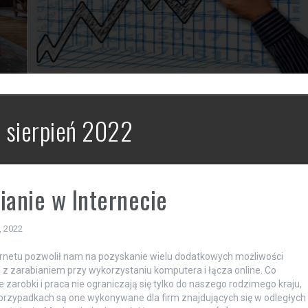
:
sierpień 2022
ianie w Internecie
, 2022
rnetu pozwolił nam na pozyskanie wielu dodatkowych możliwości
z zarabianiem przy wykorzystaniu komputera i łącza online. Co
e zarobki i praca nie ograniczają się tylko do naszego rodzimego kraju,
 przypadkach są one wykonywane dla firm znajdujących się w odległych