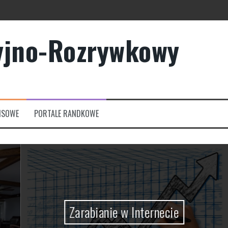
yjno-Rozrywkowy
owych?
rmowych
NSOWE
PORTALE RANDKOWE
Zarabianie w Internecie