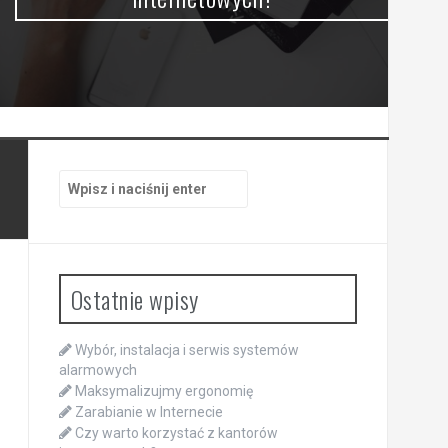
Szukaj:
Ostatnie wpisy
Wybór, instalacja i serwis systemów
alarmowych
Maksymalizujmy ergonomię
Zarabianie w Internecie
Czy warto korzystać z kantorów