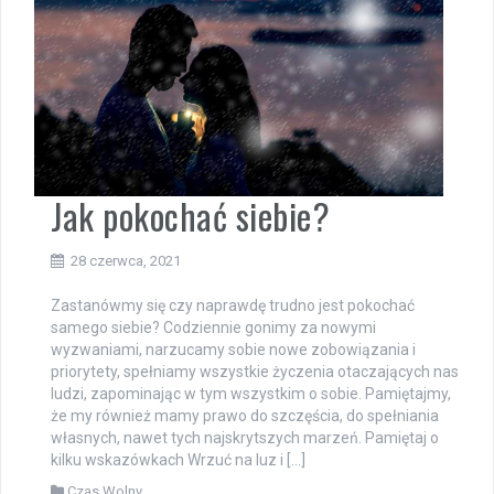
Jak pokochać siebie?
28 czerwca, 2021
Zastanówmy się czy naprawdę trudno jest pokochać
samego siebie? Codziennie gonimy za nowymi
wyzwaniami, narzucamy sobie nowe zobowiązania i
priorytety, spełniamy wszystkie życzenia otaczających nas
ludzi, zapominając w tym wszystkim o sobie. Pamiętajmy,
że my również mamy prawo do szczęścia, do spełniania
własnych, nawet tych najskrytszych marzeń. Pamiętaj o
kilku wskazówkach Wrzuć na luz i […]
Czas Wolny