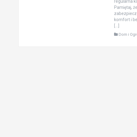
regularna k
Pamiętaj, ż
zabezpiecze
komfort i b
[…]
Dom i Og