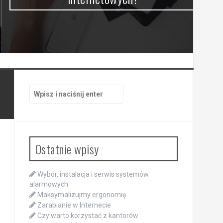
Szukaj:
Ostatnie wpisy
Wybór, instalacja i serwis systemów
alarmowych
Maksymalizujmy ergonomię
Zarabianie w Internecie
Czy warto korzystać z kantorów