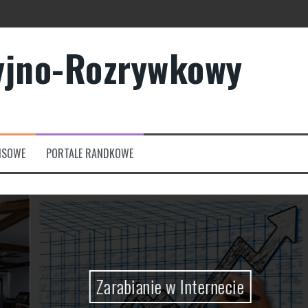
yjno-Rozrywkowy
owych?
rmowych
NSOWE
PORTALE RANDKOWE
Zarabianie w Internecie