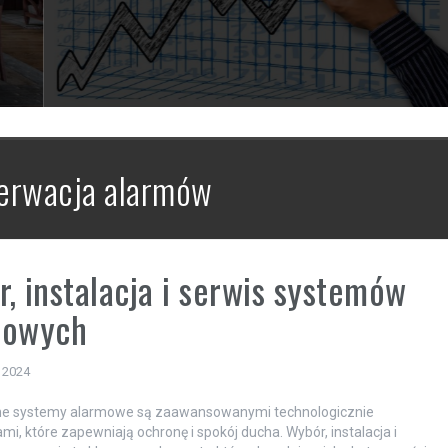
erwacja alarmów
, instalacja i serwis systemów
mowych
 2024
e systemy alarmowe są zaawansowanymi technologicznie
mi, które zapewniają ochronę i spokój ducha. Wybór, instalacja i