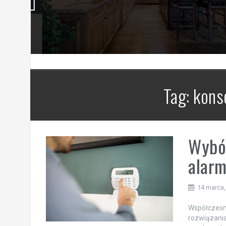
Tag:
kons
Wybór
alar
14 marca,
Współczesn
rozwiązania