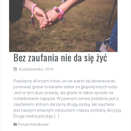
Bez zaufania nie da się żyć
8 października, 2019
Popularny aforyzm mówi, że nie warto się denerwować,
ponieważ gniew to karanie siebie za głupotę innych ludzi.
Jest w tym dużo prawdy, ale gniew to także sposób na
rozładowanie napięcia. W pewnym sensie podobnie jest z
zaufaniem, którym darzymy drugą osobę, ale zaufanie
jest naszym własnym odczuciem i naszą osobistą decyzją.
Druga osoba jest jego […]
Portale Randkowe