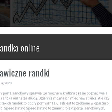
randka online
awiczne randki
ia, 2020
 portal randkowy sprawia, że można w krótkim czasie poznać wiele
 randka online za drugą. Dziennie można ich mieć nawet kilka. Ale czy
t takich randek to dobry pomysł? Tak, jeśli jest to zrobione w oparciu o
g. Speed Dating Speed Dating to znany projekt portali randkowych,