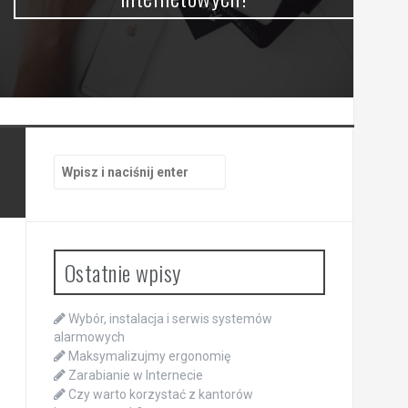
Szukaj:
Ostatnie wpisy
Wybór, instalacja i serwis systemów
alarmowych
Maksymalizujmy ergonomię
Zarabianie w Internecie
Czy warto korzystać z kantorów