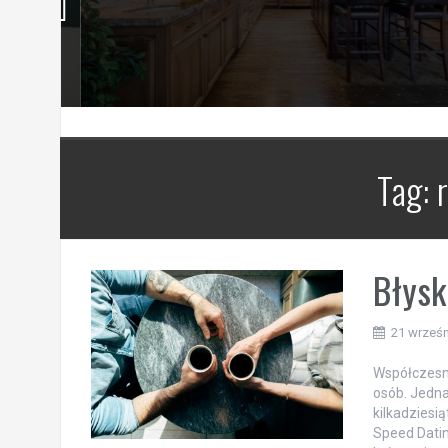
Tag:
Błysk
21 wrześn
Współczesny
osób. Jedna
kilkadziesią
Speed Datin