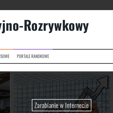
yjno-Rozrywkowy
owych?
rmowych
NSOWE
PORTALE RANDKOWE
Zarabianie w Internecie