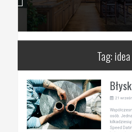
Tag:
idea
Błysk
21 wrześn
Współczesny
osób. Jedna
kilkadziesią
Speed Datin