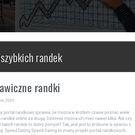
 szybkich randek
awiczne randki
ia, 2020
 portal randkowy sprawia, że można w krótkim czasie poznać wiele
 randka online za drugą. Dziennie można ich mieć nawet kilka. Ale czy
t takich randek to dobry pomysł? Tak, jeśli jest to zrobione w oparciu o
g. Speed Dating Speed Dating to znany projekt portali randkowych,