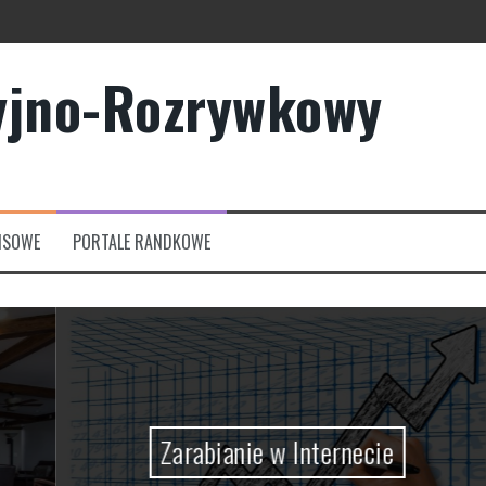
yjno-Rozrywkowy
owych?
rmowych
NSOWE
PORTALE RANDKOWE
Zarabianie w Internecie