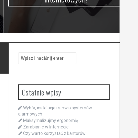
Szukaj:
Ostatnie wpisy
Wybór, instalacja i serwis systemów
alarmowych
Maksymalizujmy ergonomię
Zarabianie w Internecie
Czy warto korzystać z kantorów