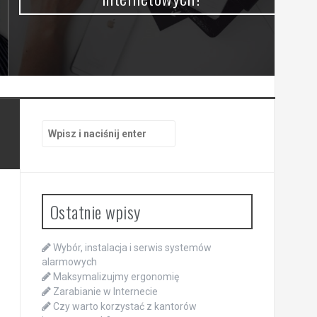
Szukaj:
Ostatnie wpisy
Wybór, instalacja i serwis systemów
alarmowych
Maksymalizujmy ergonomię
Zarabianie w Internecie
Czy warto korzystać z kantorów