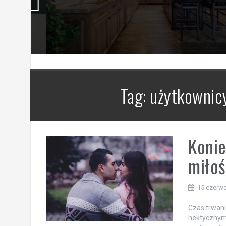
Tag:
użytkownic
Konie
miłoś
15 czerwc
Czas trwani
hektycznym,