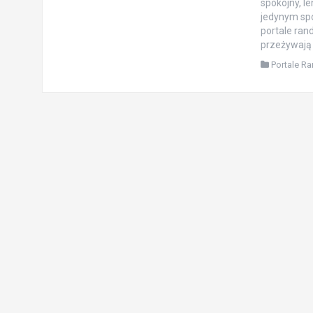
spokojny, l
jedynym spo
portale ran
przeżywają 
Portale R