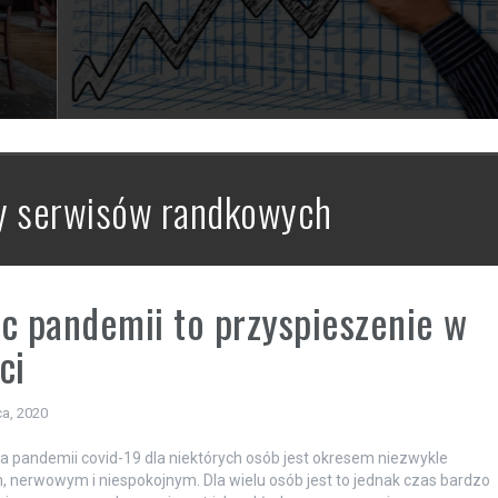
y serwisów randkowych
c pandemii to przyspieszenie w
ci
a, 2020
a pandemii covid-19 dla niektórych osób jest okresem niezwykle
 nerwowym i niespokojnym. Dla wielu osób jest to jednak czas bardzo