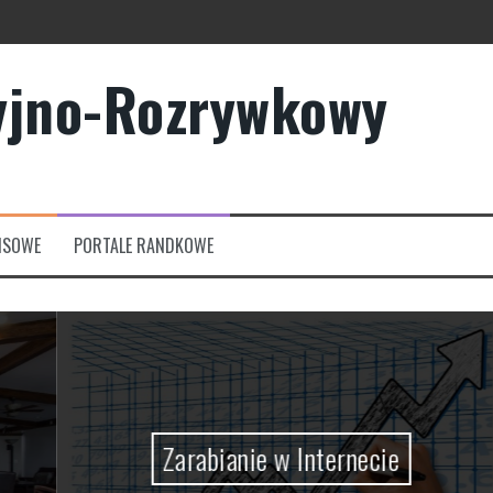
yjno-Rozrywkowy
owych?
rmowych
NSOWE
PORTALE RANDKOWE
Zarabianie w Internecie