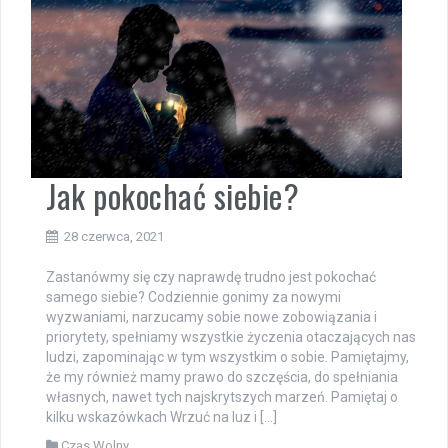
Jak pokochać siebie?
28 czerwca, 2021
Zastanówmy się czy naprawdę trudno jest pokochać
samego siebie? Codziennie gonimy za nowymi
wyzwaniami, narzucamy sobie nowe zobowiązania i
priorytety, spełniamy wszystkie życzenia otaczających nas
ludzi, zapominając w tym wszystkim o sobie. Pamiętajmy,
że my również mamy prawo do szczęścia, do spełniania
własnych, nawet tych najskrytszych marzeń. Pamiętaj o
kilku wskazówkach Wrzuć na luz i […]
Czas Wolny