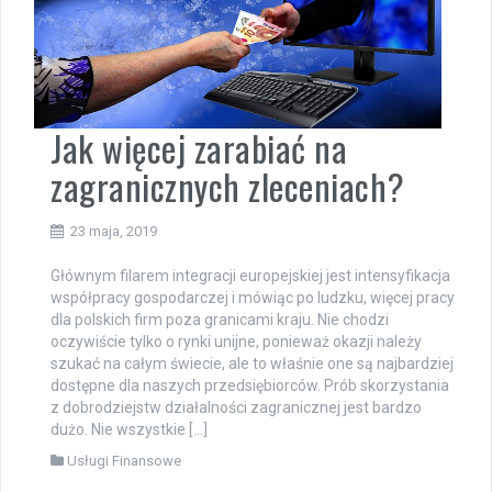
Jak więcej zarabiać na
zagranicznych zleceniach?
23 maja, 2019
Głównym filarem integracji europejskiej jest intensyfikacja
współpracy gospodarczej i mówiąc po ludzku, więcej pracy
dla polskich firm poza granicami kraju. Nie chodzi
oczywiście tylko o rynki unijne, ponieważ okazji należy
szukać na całym świecie, ale to właśnie one są najbardziej
dostępne dla naszych przedsiębiorców. Prób skorzystania
z dobrodziejstw działalności zagranicznej jest bardzo
dużo. Nie wszystkie […]
Usługi Finansowe