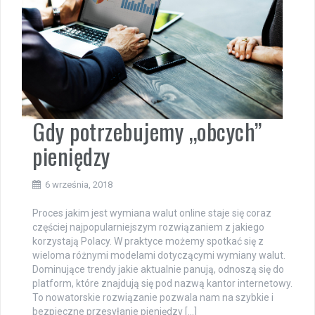
Gdy potrzebujemy „obcych”
pieniędzy
6 września, 2018
Proces jakim jest wymiana walut online staje się coraz
częściej najpopularniejszym rozwiązaniem z jakiego
korzystają Polacy. W praktyce możemy spotkać się z
wieloma różnymi modelami dotyczącymi wymiany walut.
Dominujące trendy jakie aktualnie panują, odnoszą się do
platform, które znajdują się pod nazwą kantor internetowy.
To nowatorskie rozwiązanie pozwala nam na szybkie i
bezpieczne przesyłanie pieniędzy […]