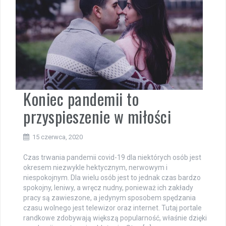
Koniec pandemii to
przyspieszenie w miłości
15 czerwca, 2020
Czas trwania pandemii covid-19 dla niektórych osób jest
okresem niezwykle hektycznym, nerwowym i
niespokojnym. Dla wielu osób jest to jednak czas bardzo
spokojny, leniwy, a wręcz nudny, ponieważ ich zakłady
pracy są zawieszone, a jedynym sposobem spędzania
czasu wolnego jest telewizor oraz internet. Tutaj portale
randkowe zdobywają większą popularność, właśnie dzięki