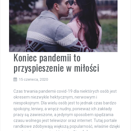
Koniec pandemii to
przyspieszenie w miłości
15 czerwca, 2020
Czas trwania pandemii covid-19 dla niektórych osób jest
okresem niezwykle hektycznym, nerwowym i
niespokojnym. Dla wielu osób jest to jednak czas bardzo
spokojny, leniwy, a wręcz nudny, ponieważ ich zakłady
pracy są zawieszone, a jedynym sposobem spędzania
czasu wolnego jest telewizor oraz internet. Tutaj portale
randkowe zdobywają większą popularność, właśnie dzięki