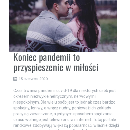
Koniec pandemii to
przyspieszenie w miłości
15 czerwca, 2020
Czas trwania pandemii covid-19 dla niektórych osób jest
okresem niezwykle hektycznym, nerwowym i
niespokojnym. Dla wielu osób jest to jednak czas bardzo
spokojny, leniwy, a wręcz nudny, ponieważ ich zakłady
pracy są zawieszone, a jedynym sposobem spędzania
czasu wolnego jest telewizor oraz internet. Tutaj portale
randkowe zdobywają większą popularność, właśnie dzięki