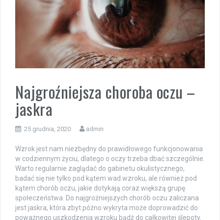
Najgroźniejsza choroba oczu –
jaskra
25 grudnia, 2020
admin
Wzrok jest nam niezbędny do prawidłowego funkcjonowania
w codziennym życiu, dlatego o oczy trzeba dbać szczególnie.
Warto regularnie zaglądać do gabinetu okulistycznego,
badać się nie tylko pod kątem wad wzroku, ale również pod
kątem chorób oczu, jakie dotykają coraz większą grupę
społeczeństwa. Do najgroźniejszych chorób oczu zaliczana
jest jaskra, która zbyt późno wykryta może doprowadzić do
poważnego uszkodzenia wzroku bądź do całkowitej ślepoty.