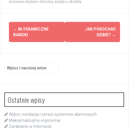
wczesne stadium choroby
,
wizyty u okulisty
Zobacz
←
BŁYSKAWICZNE
JAK POKOCHAĆ
wpisy
RANDKI
SIEBIE?
→
Szukaj:
Ostatnie wpisy
Wybór, instalacja i serwis systemów alarmowych
Maksymalizujmy ergonomię
Zarabianie w Internecie