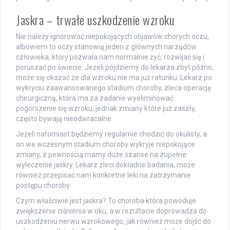
Jaskra – trwałe uszkodzenie wzroku
Nie należy ignorować niepokojących objawów chorych oczu,
albowiem to oczy stanowią jeden z głównych narządów
człowieka, który pozwala nam normalnie żyć, rozwijać się i
poruszać po świecie. Jeżeli pójdziemy do lekarza zbyt późno,
może się okazać że dla wzroku nie ma już ratunku. Lekarz po
wykryciu zaawansowanego stadium choroby, zleca operację
chirurgiczną, która ma za zadanie wyeliminować
pogorszenie się wzroku, jednak zmiany które już zaszły,
często bywają nieodwracalne.
Jeżeli natomiast będziemy regularnie chodzić do okulisty, a
on we wczesnym stadium choroby wykryje niepokojące
zmiany, z pewnością mamy duże szanse na zupełne
wyleczenie jaskry. Lekarz zleci dokładne badania, może
również przepisać nam konkretne leki na zatrzymanie
postępu choroby.
Czym właściwie jest jaskra? To choroba która powoduje
zwiększenie ciśnienia w oku, a w rezultacie doprowadza do
uszkodzeniu nerwu wzrokowego, jak również może dojść do