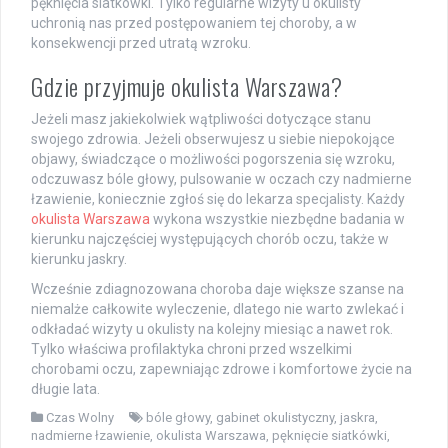
pęknięcia siatkówki. Tylko regularne wizyty u okulisty
uchronią nas przed postępowaniem tej choroby, a w
konsekwencji przed utratą wzroku.
Gdzie przyjmuje okulista Warszawa?
Jeżeli masz jakiekolwiek wątpliwości dotyczące stanu
swojego zdrowia. Jeżeli obserwujesz u siebie niepokojące
objawy, świadczące o możliwości pogorszenia się wzroku,
odczuwasz bóle głowy, pulsowanie w oczach czy nadmierne
łzawienie, koniecznie zgłoś się do lekarza specjalisty. Każdy
okulista Warszawa
wykona wszystkie niezbędne badania w
kierunku najczęściej występujących chorób oczu, także w
kierunku jaskry.
Wcześnie zdiagnozowana choroba daje większe szanse na
niemalże całkowite wyleczenie, dlatego nie warto zwlekać i
odkładać wizyty u okulisty na kolejny miesiąc a nawet rok.
Tylko właściwa profilaktyka chroni przed wszelkimi
chorobami oczu, zapewniając zdrowe i komfortowe życie na
długie lata.
Czas Wolny
bóle głowy
,
gabinet okulistyczny
,
jaskra
,
nadmierne łzawienie
,
okulista Warszawa
,
pęknięcie siatkówki
,