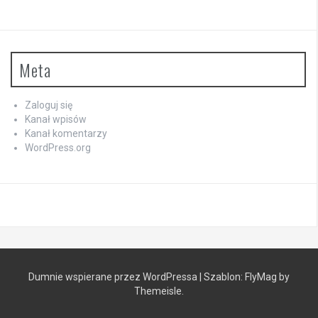
Meta
Zaloguj się
Kanał wpisów
Kanał komentarzy
WordPress.org
Dumnie wspierane przez WordPressa
|
Szablon:
FlyMag
by
Themeisle.